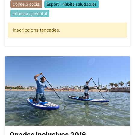
Cohesió social
Esport i hàbits saludables
Infància i joventut
Inscripcions tancades.
Onades Inclusives 20/6