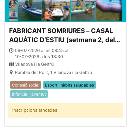
FABRICANT SOMRIURES – CASAL
AQUÀTIC D’ESTIU (setmana 2, del
06 al 10 de juliol, de 08:45 a 13:45)
06-07-2026 a les 08:45 al
10-07-2026 a les 13:30
Vilanova i la Geltrú
Rambla del Port, 1 Vilanova i la Geltrú
Cohesió social
Esport i hàbits saludables
Infància i joventut
Inscripcions tancades.