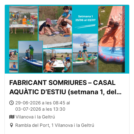
FABRICANT SOMRIURES – CASAL
AQUÀTIC D’ESTIU (setmana 1, del
29 de juny al 3 de juliol, de 08:45 a
29-06-2026 a les 08:45 al
03-07-2026 a les 13:30
13:45)
Vilanova i la Geltrú
Rambla del Port, 1 Vilanova i la Geltrú