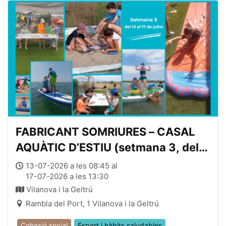
FABRICANT SOMRIURES – CASAL
AQUÀTIC D’ESTIU (setmana 3, del
13 al 17 de juliol, de 08:45 a 13:45)
13-07-2026 a les 08:45 al
17-07-2026 a les 13:30
Vilanova i la Geltrú
Rambla del Port, 1 Vilanova i la Geltrú
Cohesió social
Esport i hàbits saludables