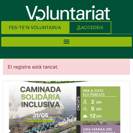
FES-TE'N VOLUNTARI/A
ACCEDEIX
El registre està tancat.