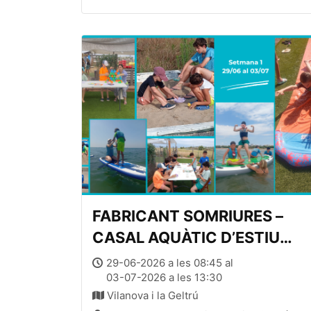
FABRICANT SOMRIURES –
CASAL AQUÀTIC D’ESTIU
(setmana 1, del 29 de juny al
29-06-2026 a les 08:45 al
03-07-2026 a les 13:30
3 de juliol, de 08:45 a 13:45)
Vilanova i la Geltrú