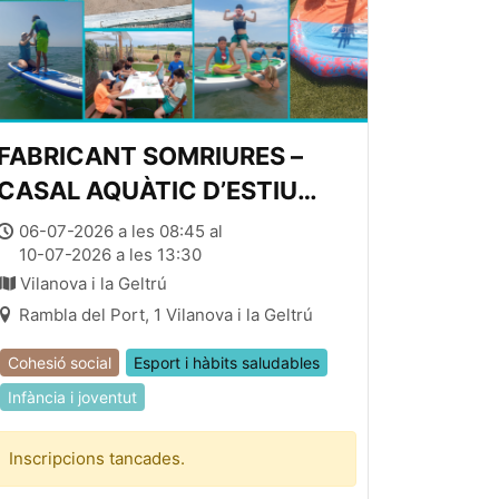
FABRICANT SOMRIURES –
CASAL AQUÀTIC D’ESTIU
(setmana 2, del 06 al 10 de
06-07-2026 a les 08:45 al
10-07-2026 a les 13:30
juliol, de 08:45 a 13:45)
Vilanova i la Geltrú
Rambla del Port, 1 Vilanova i la Geltrú
Cohesió social
Esport i hàbits saludables
Infància i joventut
Inscripcions tancades.