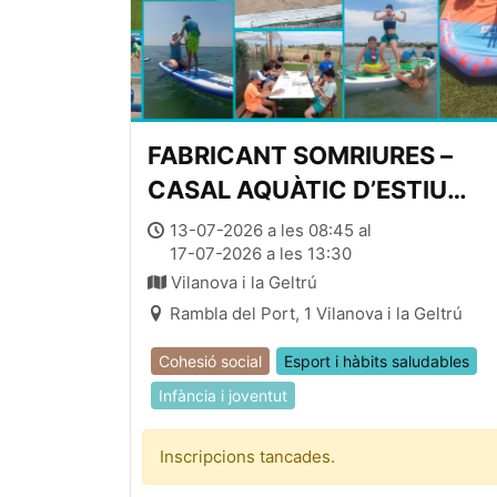
FABRICANT SOMRIURES –
CASAL AQUÀTIC D’ESTIU
(setmana 3, del 13 al 17 de
13-07-2026 a les 08:45 al
17-07-2026 a les 13:30
juliol, de 08:45 a 13:45)
Vilanova i la Geltrú
Rambla del Port, 1 Vilanova i la Geltrú
Cohesió social
Esport i hàbits saludables
Infància i joventut
Inscripcions tancades.