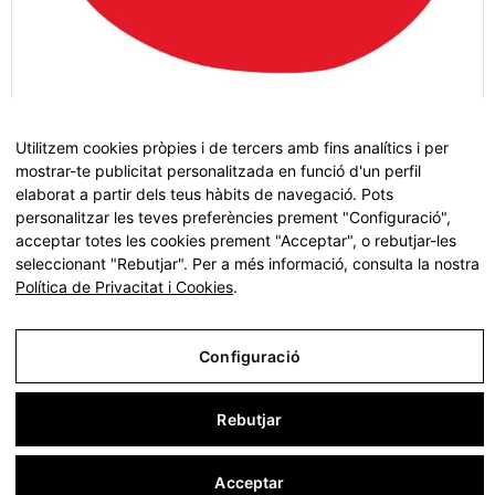
Utilitzem cookies pròpies i de tercers amb fins analítics i per
Pallapupas - Pallassos d’Hospital
mostrar-te publicitat personalitzada en funció d'un perfil
elaborat a partir dels teus hàbits de navegació. Pots
personalitzar les teves preferències prement "Configuració",
acceptar totes les cookies prement "Acceptar", o rebutjar-les
seleccionant "Rebutjar". Per a més informació, consulta la nostra
Política de Privacitat i Cookies
.
Tots els drets reservats ©
Fundació Pinnae
2026
Avís Legal
Configuració
Política de Privacitat i Cookies
Rebutjar
Termes i condicions d'ús
Configuració
Acceptar