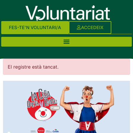
FES-TE'N VOLUNTARI/A
ACCEDEIX
El registre està tancat.