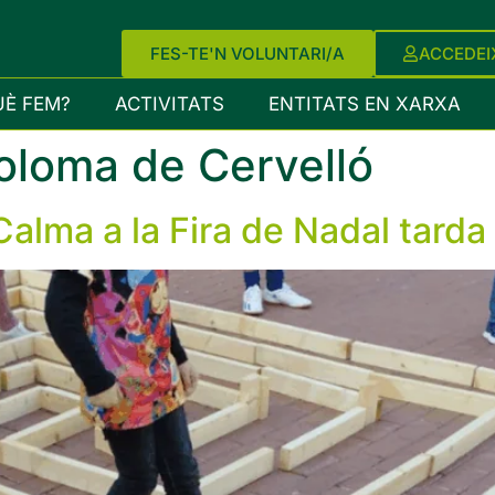
FES-TE'N VOLUNTARI/A
ACCEDEI
UÈ FEM?
ACTIVITATS
ENTITATS EN XARXA
oloma de Cervelló
 Calma a la Fira de Nadal tarda