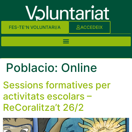
FES-TE'N VOLUNTARI/A
ACCEDEIX
Poblacio:
Online
Sessions formatives per
activitats escolars –
ReCoralitza’t 26/2