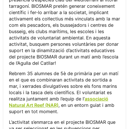
tarragoní. BIOSMAR pretén generar coneixement
científic i fer-lo arribar a la societat, implicant
activament els col·lectius més vinculats amb la mar
com els pescadors, els bussejadors i centres de
busseig, els clubs marítims, les escoles i les
activitats de voluntariat ambiental. En aquesta
activitat, busquem persones voluntàries per donar
suport en la dinamització d’activitats educatives
del projecte BIOSMAR durant un matí amb l’escola
de l’Agulla del Catllar!
Rebrem 35 alumnes de 5è de primària per un matí
en el que es combinaran activitats de sortida a
mar, i xerrades divulgatives sobre els fons marins
locals i la tasca dels científics. El voluntariat es
realitza juntament amb l’equip de l’
associació
Natural Art Reef (NAR)
, en un entorn guiat i amb
suport en tot moment.
L’activitat s’enmarca en el projecte BIOSMAR que
va ser seleccionat en les subvencions per