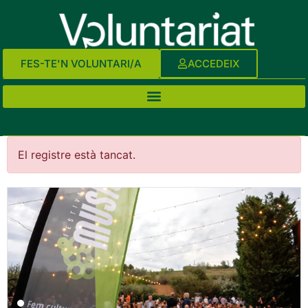
FES-TE'N VOLUNTARI/A
ACCEDEIX
El registre està tancat.