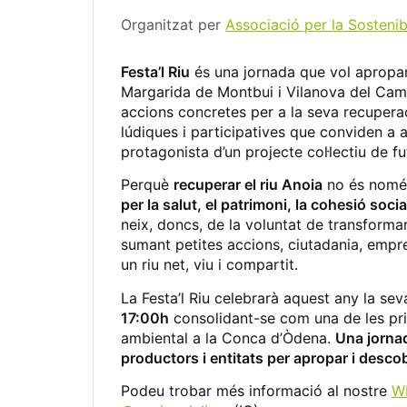
Organitzat per
Associació per la Sostenib
Festa’l Riu
és una jornada que vol apropar 
Margarida de Montbui i Vilanova del Camí,
accions concretes per a la seva recuperac
lúdiques i participatives que conviden a a
protagonista d’un projecte col·lectiu de fu
Perquè
recuperar el riu Anoia
no és només
per la salut, el patrimoni, la cohesió social 
neix, doncs, de la voluntat de transform
sumant petites accions, ciutadania, empres
un riu net, viu i compartit.
La Festa’l Riu celebrarà aquest any la se
17:00h
consolidant-se com una de les prin
ambiental a la Conca d’Òdena.
Una jornad
productors i entitats per apropar i descobr
Podeu trobar més informació al nostre
W