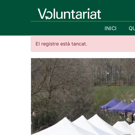
INICI
Q
El registre està tancat.