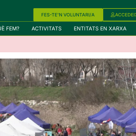
FES-TE'N VOLUNTARI/A
ACCEDEI
UÈ FEM?
ACTIVITATS
ENTITATS EN XARXA