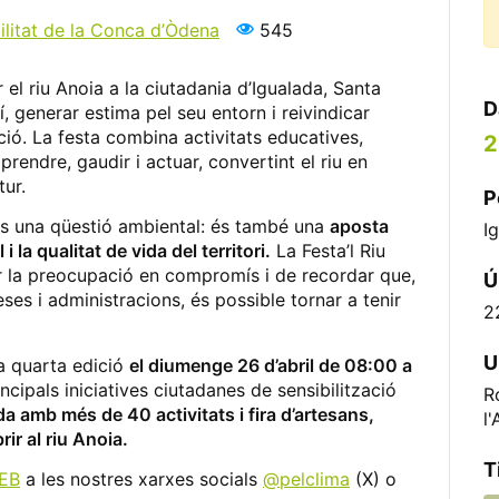
ilitat de la Conca d’Òdena
545
el riu Anoia a la ciutadania d’Igualada, Santa
D
 generar estima pel seu entorn i reivindicar
ió. La festa combina activitats educatives,
2
prendre, gaudir i actuar, convertint el riu en
tur.
P
 una qüestió ambiental: és també una
aposta
I
i la qualitat de vida del territori.
La Festa’l Riu
ar la preocupació en compromís i de recordar que,
Ú
es i administracions, és possible tornar a tenir
2
U
va quarta edició
el diumenge 26 d’abril de 08:00 a
cipals iniciatives ciutadanes de sensibilització
R
a amb més de 40 activitats i fira d’artesans,
l
ir al riu Anoia.
T
EB
a les nostres xarxes socials
@pelclima
(X) o