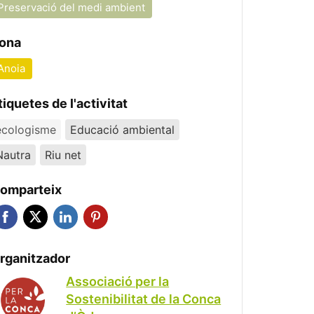
Preservació del medi ambient
ona
Anoia
tiquetes de l'activitat
ecologisme
Educació ambiental
Nautra
Riu net
omparteix
rganitzador
Associació per la
Sostenibilitat de la Conca