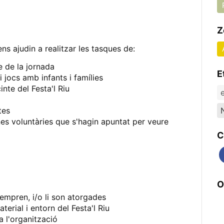
Z
s ajudin a realitzar les tasques de:
 de la jornada
E
i jocs amb infants i famílies
nte del Festa'l Riu
tes
s voluntàries que s'hagin apuntat per veure
C
O
empren, i/o li son atorgades
erial i entorn del Festa'l Riu
 l'organització