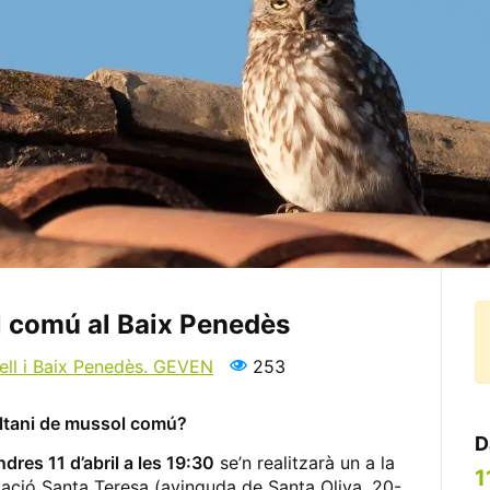
l comú al Baix Penedès
ell i Baix Penedès. GEVEN
253
ultani de mussol comú?
D
ndres 11 d’abril a les 19:30
se’n realitzarà un a la
1
ació Santa Teresa (avinguda de Santa Oliva, 20-