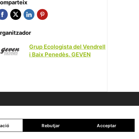
omparteix
rganitzador
Grup Ecologista del Vendrell
i Baix Penedès. GEVEN
ació
Rebutjar
Acceptar