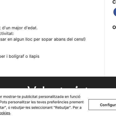
C
O
 d'un major d'edat.
tivitat:
sar en algun lloc per sopar abans del cens!)
r i bolígraf o llapis
per mostrar-te publicitat personalitzada en funció
Tots els drets reservats ©
Fundació Pinnae
2026
. Pots personalitzar les teves preferències prement
Configur
r", o rebutjar-les seleccionant "Rebutjar". Per a
Cookies
.