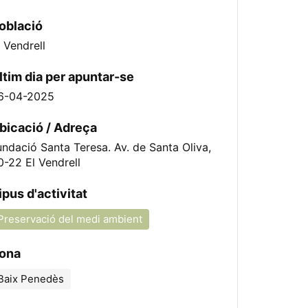
oblació
l Vendrell
ltim dia per apuntar-se
6-04-2025
bicació / Adreça
undació Santa Teresa. Av. de Santa Oliva,
0-22 El Vendrell
ipus d'activitat
Preservació del medi ambient
ona
Baix Penedès