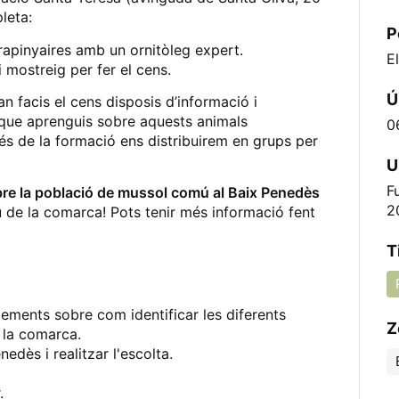
leta:
P
rapinyaires amb un ornitòleg expert.
E
mostreig per fer el cens.
Ú
n facis el cens disposis d’informació i
 que aprenguis sobre aquests animals
0
és de la formació ens distribuirem en grups per
U
F
obre la població de mussol comú al Baix Penedès
2
 de la comarca! Pots tenir més informació fent
T
xements sobre com identificar les diferents
Z
 la comarca.
edès i realitzar l'escolta.
.