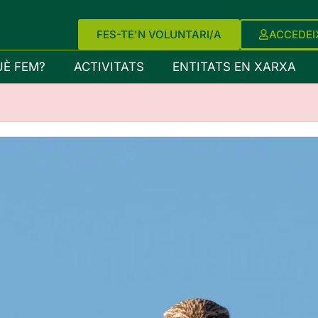
FES-TE'N VOLUNTARI/A
ACCEDEI
UÈ FEM?
ACTIVITATS
ENTITATS EN XARXA