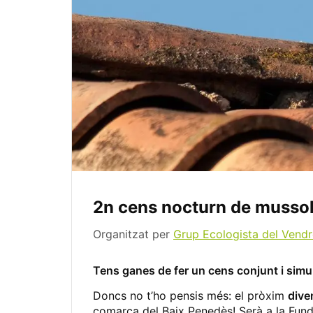
2n cens nocturn de musso
Organitzat per
Grup Ecologista del Vendr
Tens ganes de fer un cens conjunt i sim
Doncs no t’ho pensis més: el pròxim
dive
comarca del Baix Penedès! Serà a la Fund